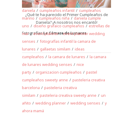
mar
/
cumpleaños bajo el mar
/
cumpleaños
daniela
/
cumpleaños infantil
/
cumpleaños
¿Qué te ha parecido el Primer Cumpleaños de
marino
/
cumpleaños niña
/
daniela cumple
Daniela? ¡A nosotros nos encantó!
uno
/
diseño grafaico cumpleaños
/
estrellas de
Fotografías
La Cámara de Lunares.
mar
/
event planner
/
event planner wedding
senses
/
fotografías infantil la camara de
lunares
/
gallaetas similam
/
ideas
cumpleaños
/
la camara de lunares
/
la camara
de lunares wedding senses
/
nice
party
/
organizacion cumpleaños
/
pastel
cumpleaños sweety anne
/
pasteleria creativa
barcelona
/
pasteleria creativa
similam
/
pasteleria creativa sweety anne
/
un
añito
/
wedding planner
/
wedding senses
/
y
ahora mamá