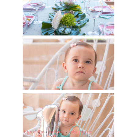
bajo el mar
/
ballenas
/
caballitos de