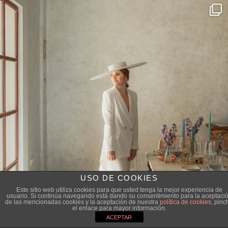
USO DE COOKIES
Este sitio web utiliza cookies para que usted tenga la mejor experiencia de
usuario. Si continúa navegando está dando su consentimiento para la aceptaci
de las mencionadas cookies y la aceptación de nuestra
política de cookies
, pinc
el enlace para mayor información.
ACEPTAR