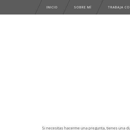
INICIO
SOBRE MÍ
TRABAJA C
Si necesitas hacerme una pregunta, tienes una d