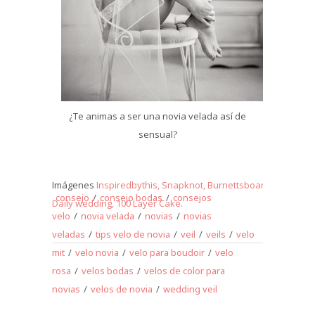
¿Te animas a ser una novia velada así de
sensual?
Imágenes
Inspiredbythis,
Snapknot,
Burnettsboards,
Hochzei
consejo
/
consejo bodas
/
consejos
Daily wedding,
100 Layer Cake.
velo
/
novia velada
/
novias
/
novias
veladas
/
tips velo de novia
/
veil
/
veils
/
velo
mit
/
velo novia
/
velo para boudoir
/
velo
rosa
/
velos bodas
/
velos de color para
novias
/
velos de novia
/
wedding veil