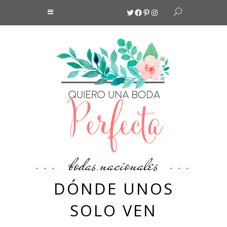
Twitter
Facebook
Pinterest
Instagram
bodas
nacionales
,
DÓNDE UNOS
SOLO VEN