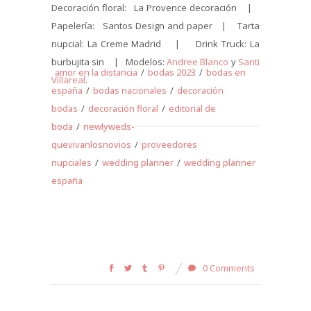
Decoración floral: La Provence decoración |
Papelería: Santos Design and paper | Tarta
nupcial: La Creme Madrid | Drink Truck: La
burbujita sin | Modelos:
Andree Blanco
y
Santi
amor en la distancia
/
bodas 2023
/
bodas en
Villareal
.
españa
/
bodas nacionales
/
decoración
bodas
/
decoración floral
/
editorial de
boda
/
newlyweds-
quevivanlosnovios
/
proveedores
nupciales
/
wedding planner
/
wedding planner
españa
0 Comments