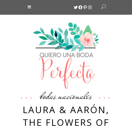
Twitter
Facebook
Pinterest
Instagram
bodas
nacionales
,
LAURA & AARÓN,
THE FLOWERS OF