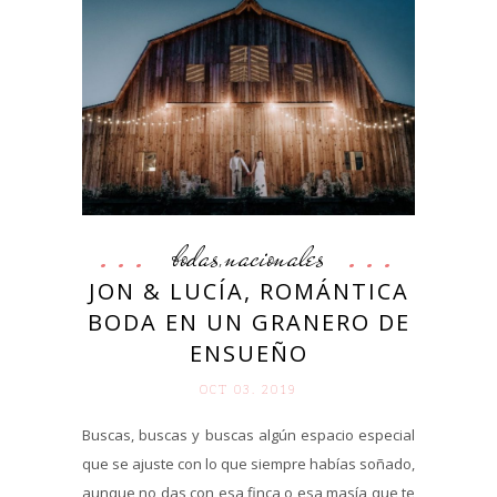
bodas
nacionales
,
JON & LUCÍA, ROMÁNTICA
BODA EN UN GRANERO DE
ENSUEÑO
OCT 03. 2019
Buscas, buscas y buscas algún espacio especial
que se ajuste con lo que siempre habías soñado,
aunque no das con esa finca o esa masía que te