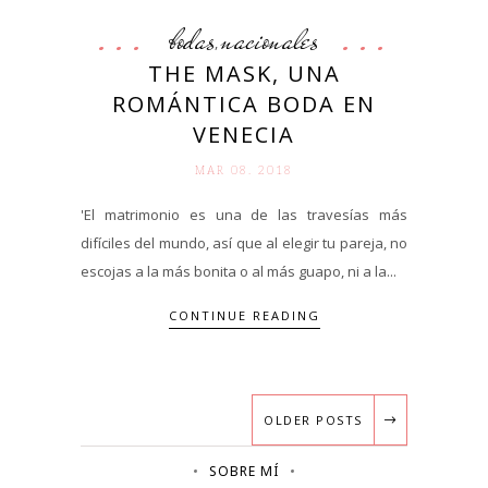
bodas
nacionales
,
THE MASK, UNA
ROMÁNTICA BODA EN
VENECIA
MAR 08. 2018
'El matrimonio es una de las travesías más
difíciles del mundo, así que al elegir tu pareja, no
escojas a la más bonita o al más guapo, ni a la...
CONTINUE READING
OLDER POSTS
SOBRE MÍ