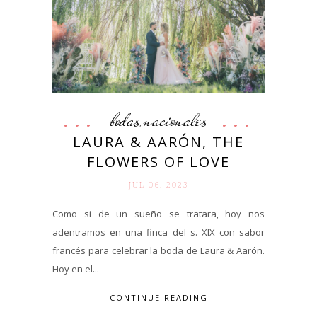
bodas
nacionales
,
LAURA & AARÓN, THE
FLOWERS OF LOVE
JUL 06. 2023
Como si de un sueño se tratara, hoy nos
adentramos en una finca del s. XIX con sabor
francés para celebrar la boda de Laura & Aarón.
Hoy en el...
CONTINUE READING