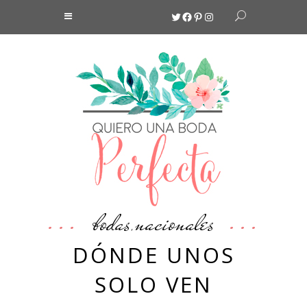
Twitter
Facebook
Pinterest
Instagram
bodas
nacionales
,
DÓNDE UNOS
SOLO VEN