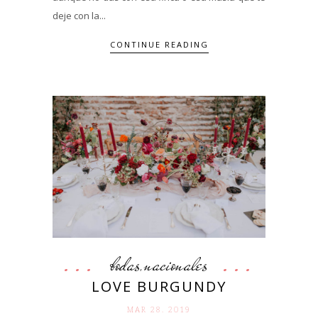
deje con la...
CONTINUE READING
bodas
nacionales
,
LOVE BURGUNDY
MAR 28. 2019