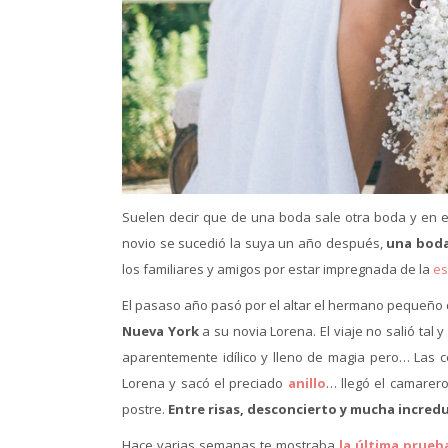
Suelen decir que de una boda sale otra boda y en 
novio se sucedió la suya un año después,
una boda
los familiares y amigos por estar impregnada de la
es
El pasaso año pasó por el altar el hermano pequeño de
Nueva York
a su novia Lorena. El viaje no salió ta
aparentemente idílico y lleno de magia pero… Las 
Lorena y sacó el preciado
anillo
… llegó el camarer
postre.
Entre risas, desconcierto y mucha incredu
Hace varias semanas te mostraba
la última prueba