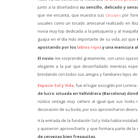
junto a la diseñadora
su sencillo, delicado y sens
que me encanta, que muestra sus
tatuajes
por form
usuales como un tocado artesanal realizado en Ibi
novia muy top dedicada a la peluquería y al maquill
guapa en el día más importante de su vida, así que
apostando por los
labios rojos
y una manicura a
El novio
me sorprendió gratamente, con unos ojazo
elegante a la par que desenfadado mientras espe
brindando con todos sus amigos y familiares lejos d
Espacio Sol y Vida
, fue el lugar escogido por Lorena
de lucro situada en Vallvidrera (Barcelona) don
rústico vintage muy cañero al igual que sus looks 
decoración de su boda, por eso aprovecharon diver
A la entrada de la fundación Sol y Vida había instala
y quisieron aprovecharla y que formara parte de la
de cervezas bien fresquitas.