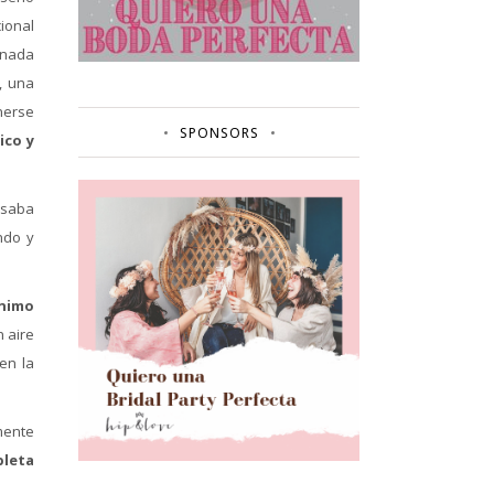
ional
 nada
, una
nerse
SPONSORS
ico y
osaba
do y
ánimo
 aire
en la
.
mente
pleta