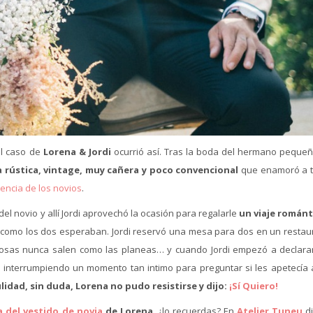
el caso de
Lorena & Jordi
ocurrió así. Tras la boda del hermano pequeñ
 rústica, vintage, muy cañera y poco convencional
que enamoró a 
encia de los novios
.
l novio y allí Jordi aprovechó la ocasión para regalarle
un viaje románt
l y como los dos esperaban. Jordi reservó una mesa para dos en un restau
cosas nunca salen como las planeas… y cuando Jordi empezó a declara
o interrumpiendo un momento tan intimo para preguntar si les apetecía 
lidad, sin duda, Lorena no pudo resistirse y dijo:
¡Sí Quiero!
 del vestido de novia
de Lorena
, ¿lo recuerdas? En
Atelier Tuneu
d