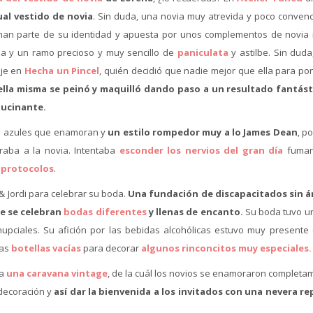
ual vestido de novia
. Sin duda, una novia muy atrevida y poco convenc
an parte de su identidad y apuesta por unos complementos de novia
za y un ramo precioso y muy sencillo de
paniculata
y astilbe. Sin duda
aje en
Hecha un Pincel
, quién decidió que nadie mejor que ella para po
ella misma se peinó y maquilló dando paso a un resultado fantást
lucinante.
s azules que enamoran y
un estilo rompedor muy a lo James Dean
, p
raba a la novia. Intentaba
esconder los nervios del gran día
fuman
e
protocolos
.
 & Jordi para celebrar su boda.
Una fundación de discapacitados sin 
de se celebran
bodas diferentes
y llenas de encanto.
Su boda tuvo un
nupciales. Su afición por las bebidas alcohólicas estuvo muy presente 
sas
botellas vacías
para decorar
algunos rinconcitos muy especiales
da
una caravana vintage
, de la cuál los novios se enamoraron completa
 decoración y
así dar la bienvenida a los invitados con una nevera re