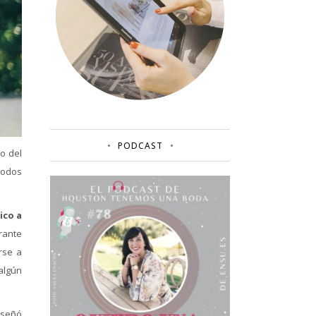
PODCAST
o del
todos
ico a
rante
rse a
algún
iseñó