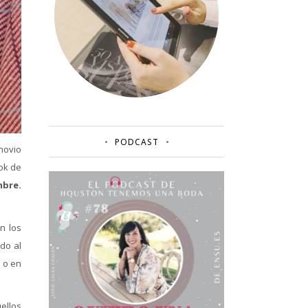
PODCAST
novio
ok de
mbre.
n los
do al
s o en
ellos