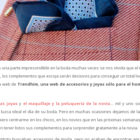
una parte imprescindible en la boda muchas veces se nos olvida que el 
, los complementos que escoja serán decisivos para conseguir un total lo
 la web de
Trendhim
,
una web de accesorios y joyas sólo para el ho
las joyas
y
el maquillaje y la peluquería de la novia
… mil y uno so
 luzca ideal el día de su boda. Pero en muchas ocasiones dejamos de la
quiero centrarme en los chicos, en los novios que en las próximas semana
tan tener listos sus complementos para sorprender gratamente a la novia.
nstituto buscaban accesorios de moda, pero no acaban de encontrar aqu