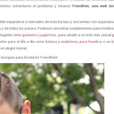
mismos solventaron el problema y crearon
Trendhim, una web úni
idido expandirse a mercados de toda Europa y sus ventas son espectacu
os y de todos los precios. Podemos encontrar complementos para hombre
 elegante como
gemelos
y
pajaritas
, para añadir a un look más casual
g
uctos para el día a día como
bolsos y maletines para hombre
o un
k
un alegre revival.
e busques para él está en
Trendhim
!