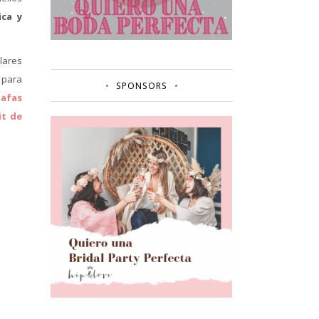
ca y
lares
 para
SPONSORS
afas
it de