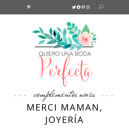
Twitter
Facebook
Pinterest
Instagram
complementos
novia
,
MERCI MAMAN,
JOYERÍA