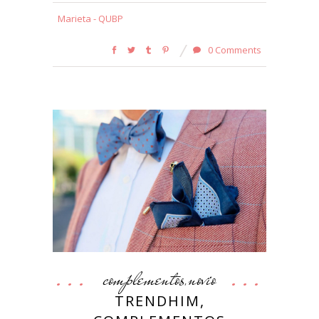
Marieta - QUBP
0 Comments
complementos
novio
,
TRENDHIM,