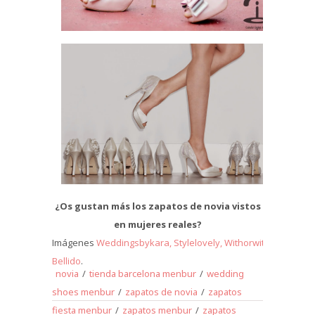
¿Os gustan más los zapatos de novia vistos
en mujeres reales?
Imágenes
Weddingsbykara,
Stylelovely,
Withorwithoutshoes,
Bellido
.
novia
/
tienda barcelona menbur
/
wedding
shoes menbur
/
zapatos de novia
/
zapatos
fiesta menbur
/
zapatos menbur
/
zapatos