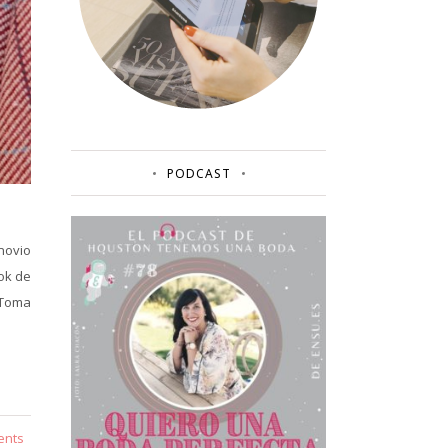
PODCAST
novio
ok de
¡Toma
ents