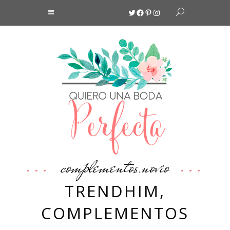
Twitter
Facebook
Pinterest
Instagram
complementos
novio
,
TRENDHIM,
COMPLEMENTOS