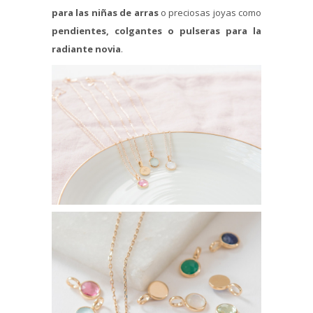
para las niñas de arras
o preciosas joyas como
pendientes, colgantes o
pulseras para la
radiante novia
.