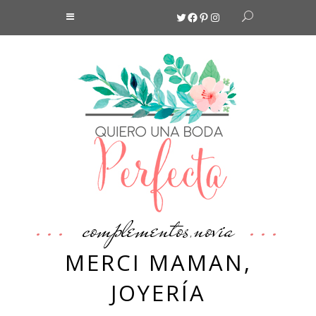
Twitter
Facebook
Pinterest
Instagram
complementos
novia
,
MERCI MAMAN,
JOYERÍA