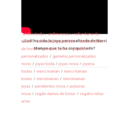
anillos boda
/
anillos novia
/
collar dama de
¿Cuál ha sido la joya personalizada de Merci
honor
/
descuento joyas boda
/
detalles dama
Maman que te ha conquistado?
de honor
/
gemelos novio
/
gemelos
personalizados
/
gemelos personalizados
novio
/
joyas boda
/
joyas novia
/
joyeria
bodas
/
merci maman
/
merci maman
bodas
/
mercimaman
/
mercimaman
joyas
/
pendientes novia
/
pulseras
novia
/
regalo damas de honor
/
regalos niñas
arras