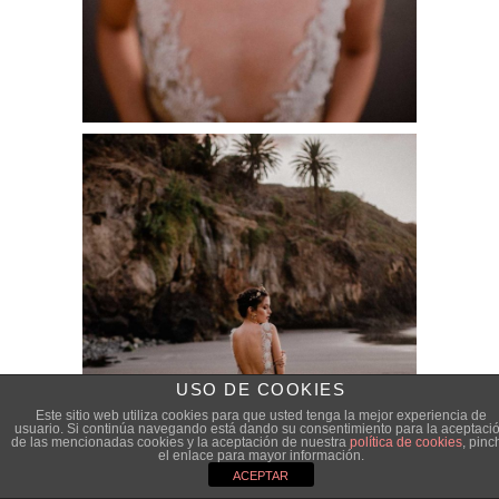
USO DE COOKIES
Este sitio web utiliza cookies para que usted tenga la mejor experiencia de
usuario. Si continúa navegando está dando su consentimiento para la aceptaci
de las mencionadas cookies y la aceptación de nuestra
política de cookies
, pinc
el enlace para mayor información.
ACEPTAR