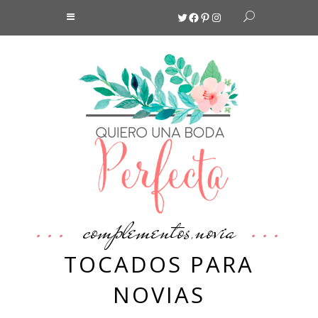
Twitter
Facebook
Pinterest
Instagram
complementos
novia
,
TOCADOS PARA
NOVIAS