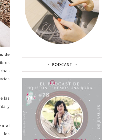
as de
ibros
PODCAST
uchas
acias
e las
nta y
na al
, los