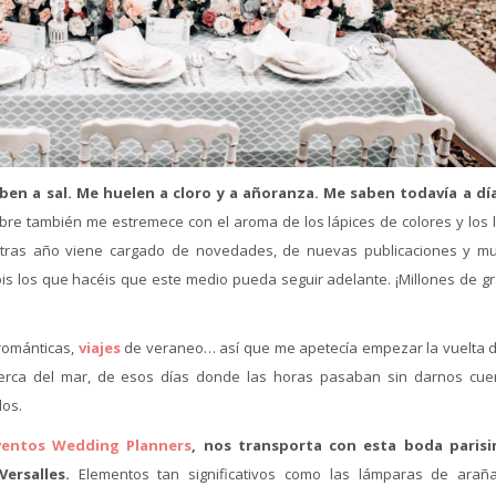
en a sal. Me huelen a cloro y a añoranza. Me saben todavía a dí
re también me estremece con el aroma de los lápices de colores y los l
o tras año viene cargado de novedades, de nuevas publicaciones y m
ois los que hacéis que este medio pueda seguir adelante. ¡Millones de gr
románticas,
viajes
de veraneo… así que me apetecía empezar la vuelta d
cerca del mar, de esos días donde las horas pasaban sin darnos cue
dos.
ventos Wedding Planners
, nos transporta con esta boda parisi
ersalles.
Elementos tan significativos como las lámparas de araña