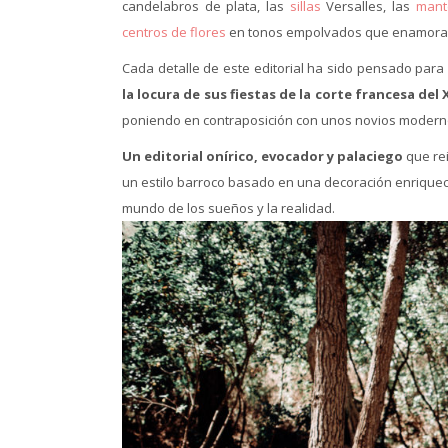
candelabros de plata, las
sillas
Versalles, las
mant
centros de flores
en tonos empolvados que enamoran 
Cada detalle de este editorial ha sido pensado para
la locura de sus fiestas de la corte francesa del X
poniendo en contraposición con unos novios modernos
Un editorial onírico, evocador y palaciego
que rei
un estilo barroco basado en una decoración enriquec
mundo de los sueños y la realidad.