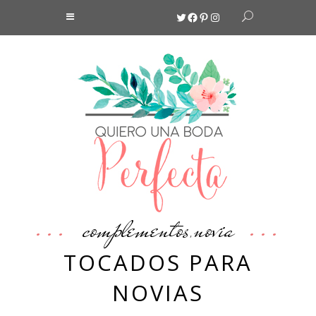
Twitter
Facebook
Pinterest
Instagram
complementos
novia
,
TOCADOS PARA
NOVIAS