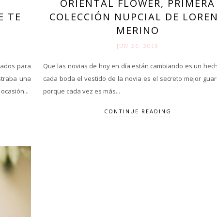
ORIENTAL FLOWER, PRIMERA
S
COLECCIÓN NUPCIAL DE LORE
E TE
MERINO
S
JUN 26. 2018
Que las novias de hoy en día están cambiando es un hech
ocados para
cada boda el vestido de la novia es el secreto mejor gua
straba una
porque cada vez es más...
ocasión...
CONTINUE READING