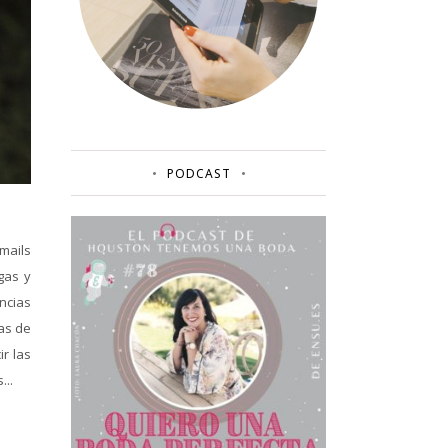
PODCAST
mails
gas y
ncias
as de
r las
...