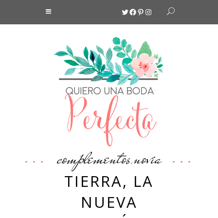
Twitter
Facebook
Pinterest
Instagram
complementos
novia
,
TIERRA, LA
NUEVA