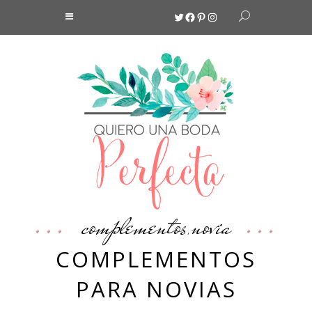
Twitter
Facebook
Pinterest
Instagram
complementos
novia
,
COMPLEMENTOS
PARA NOVIAS