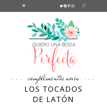
Twitter
Facebook
Pinterest
Instagram
complementos
novia
,
LOS TOCADOS
DE LATÓN