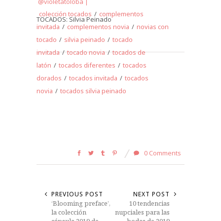
@violetatoloba |
colección tocados
/
complementos
TOCADOS: Silvia Peinado
invitada
/
complementos novia
/
novias con
tocado
/
silvia peinado
/
tocado
invitada
/
tocado novia
/
tocados de
latón
/
tocados diferentes
/
tocados
dorados
/
tocados invitada
/
tocados
novia
/
tocados silvia peinado
0 Comments
PREVIOUS POST
NEXT POST
‘Blooming preface’,
10 tendencias
la colección
nupciales para las