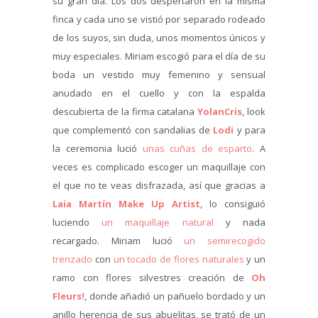
su gran día. Los dos despertaron en la misma
finca y cada uno se vistió por separado rodeado
de los suyos, sin duda, unos momentos únicos y
muy especiales. Miriam escogió para el día de su
boda un vestido muy femenino y sensual
anudado en el cuello y con la espalda
descubierta de la firma catalana
YolanCris
, look
que complementó con sandalias de
Lodi
y para
la ceremonia lució
unas cuñas de esparto
. A
veces es complicado escoger un maquillaje con
el que no te veas disfrazada, así que gracias a
Laia Martín Make Up Artist
, lo consiguió
luciendo
un maquillaje natural
y nada
recargado. Miriam lució
un semirecogido
trenzado
con
un tocado de flores naturales
y un
ramo con flores silvestres creación de
Oh
Fleurs!
, donde añadió un pañuelo bordado y un
anillo herencia de sus abuelitas, se trató de un