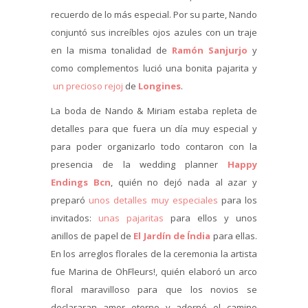
recuerdo de lo más especial. Por su parte, Nando
conjuntó sus increíbles ojos azules con un traje
en la misma tonalidad de
Ramón Sanjurjo
y
como complementos lució una bonita pajarita y
un precioso rejoj
de
Longines
.
La boda de Nando & Miriam estaba repleta de
detalles para que fuera un día muy especial y
para poder organizarlo todo contaron con la
presencia de la wedding planner
Happy
Endings Bcn
, quién no dejó nada al azar y
preparó
unos detalles muy especiales
para los
invitados:
unas pajaritas
para ellos y unos
anillos de papel de
El Jardín de Índia
para ellas.
En los arreglos florales de la ceremonia la artista
fue Marina de OhFleurs!, quién elaboró un arco
floral maravilloso para que los novios se
declararan amor eterno y adornó el camino