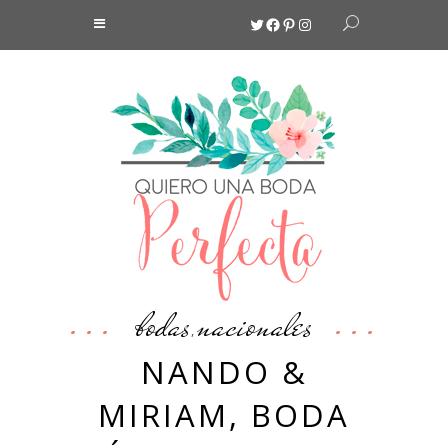
Twitter
Facebook
Pinterest
Instagram
bodas
nacionales
,
NANDO &
MIRIAM, BODA