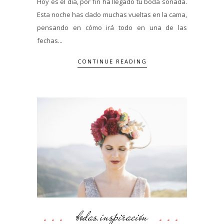
Hoy es el día, por fin ha llegado tu boda soñada.
Esta noche has dado muchas vueltas en la cama,
pensando en cómo irá todo en una de las
fechas...
CONTINUE READING
bodas
inspiración
,