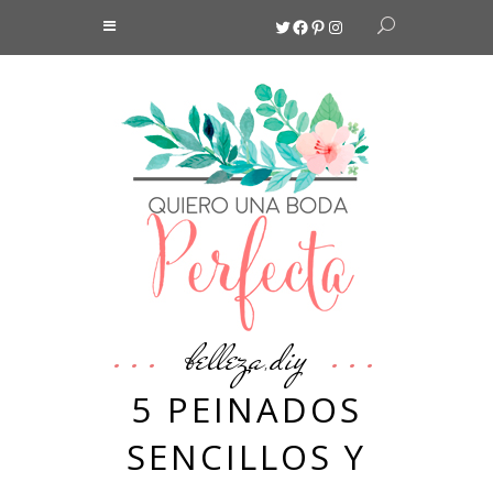
Twitter
Facebook
Pinterest
Instagram
belleza
diy
,
5 PEINADOS
SENCILLOS Y