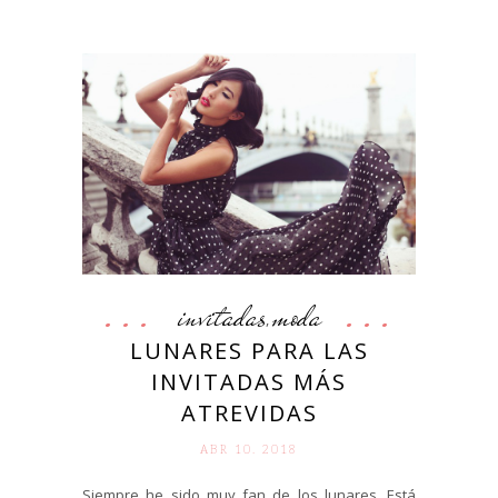
invitadas
moda
,
LUNARES PARA LAS
INVITADAS MÁS
ATREVIDAS
ABR 10. 2018
Siempre he sido muy fan de los lunares. Está