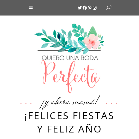
Twitter
Facebook
Pinterest
Instagram
¡y ahora mamá!
¡FELICES FIESTAS
Y FELIZ AÑO