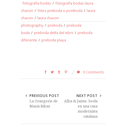
fotografia bodas
/
fotografia bodas laura
chacon
/
fotos preboda o postboda
/
laura
chacon
/
laura chacon
photography
/
preboda
/
preboda
boda
/
preboda delta del ebro
/
preboda
diferente
/
preboda playa
0 Comments
PREVIOUS POST
NEXT POST
La Orangerie de
Alba & Jaime, boda
Masía Ribas
en una casa
modernista
catalana