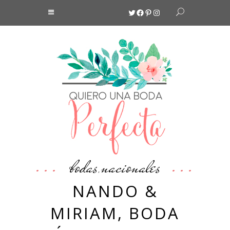
Twitter
Facebook
Pinterest
Instagram
bodas
nacionales
,
NANDO &
MIRIAM, BODA