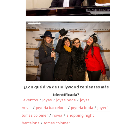
¿Con qué diva de Hollywood te sientes más
identificada?
eventos
/
joyas
/
joyas boda
/
joyas
novia
/
joyería barcelona
/
joyería boda
/
joyería
tomás colomer
/
novia
/
shopping night
barcelona
/
tomas colomer