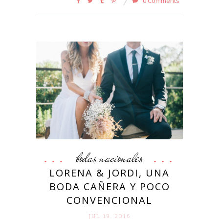
0 Comments
bodas
nacionales
,
LORENA & JORDI, UNA
BODA CAÑERA Y POCO
CONVENCIONAL
JUL 19. 2016