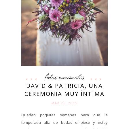
bodas
nacionales
,
DAVID & PATRICIA, UNA
CEREMONIA MUY ÍNTIMA
MAR 26. 2015
Quedan poquitas semanas para que la
temporada alta de bodas empiece y estoy