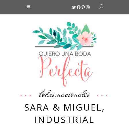
Twitter
Facebook
Pinterest
Instagram
bodas
nacionales
,
SARA & MIGUEL,
INDUSTRIAL