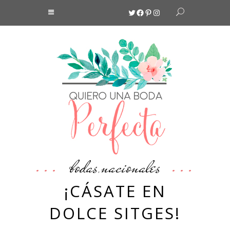
Twitter
Facebook
Pinterest
Instagram
bodas
nacionales
,
¡CÁSATE EN
DOLCE SITGES!