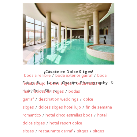
¡Cásate en Dolce Sitges!
boda aire libre
/
boda exterior garraf
/
boda
Fotografías
Laura Chacón Photography
&
hotel de lujo
/
boda sitges
/
boda vistas al
Hotel Dolce Sitges.
mar
/
bodas en sitges
/
bodas
garraf
/
destination weddings
/
dolce
sitges
/
dolces sitges hotel lujo
/
fin de semana
romantico
/
hotel cinco estrellas boda
/
hotel
dolce sitges
/
hotel resort dolce
sitges
/
restaurante garraf
/
sitges
/
sitges