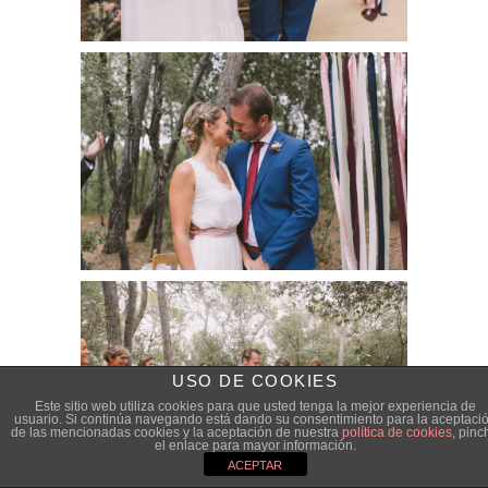
USO DE COOKIES
Este sitio web utiliza cookies para que usted tenga la mejor experiencia de
usuario. Si continúa navegando está dando su consentimiento para la aceptaci
de las mencionadas cookies y la aceptación de nuestra
política de cookies
, pinc
el enlace para mayor información.
ACEPTAR