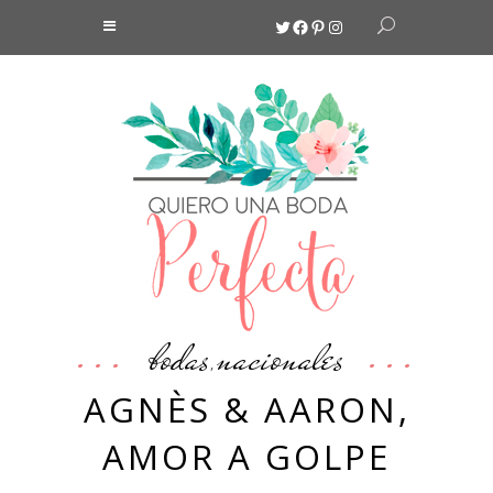
Twitter
Facebook
Pinterest
Instagram
bodas
nacionales
,
AGNÈS & AARON,
AMOR A GOLPE