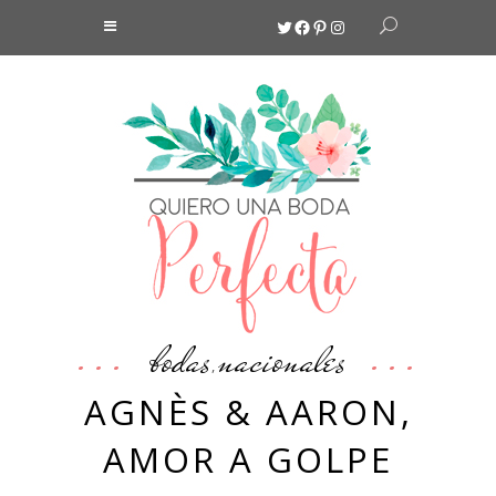
Twitter
Facebook
Pinterest
Instagram
bodas
nacionales
,
AGNÈS & AARON,
AMOR A GOLPE