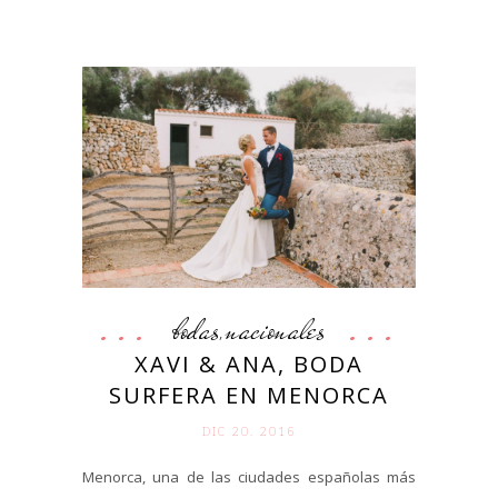
bodas
nacionales
,
XAVI & ANA, BODA
SURFERA EN MENORCA
DIC 20. 2016
Menorca, una de las ciudades españolas más