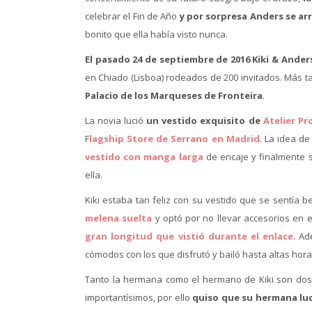
celebrar el Fin de Año
y por sorpresa Anders se arr
bonito que ella había visto nunca.
El pasado 24 de septiembre de 2016 Kiki & Anders
en Chiado (Lisboa) rodeados de 200 invitados. Más ta
Palacio de los Marqueses de Fronteira
.
La novia lució
un vestido exquisito de
Atelier Pr
F
lagship Store de Serrano en Madrid
. La idea d
vestido con
manga larga
de encaje y finalmente s
ella.
Kiki estaba tan feliz con su vestido que se sentía 
melena suelta
y optó por no llevar accesorios en 
gran longitud que vistió durante el enlace
. Ad
cómodos con los que disfrutó y bailó hasta altas hora
Tanto la hermana como el hermano de Kiki son dos 
importantísimos, por ello
quiso que su hermana luc