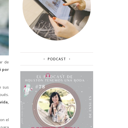
PODCAST
ar de
ó por
e sus
pués.
vida,
Con el
 para