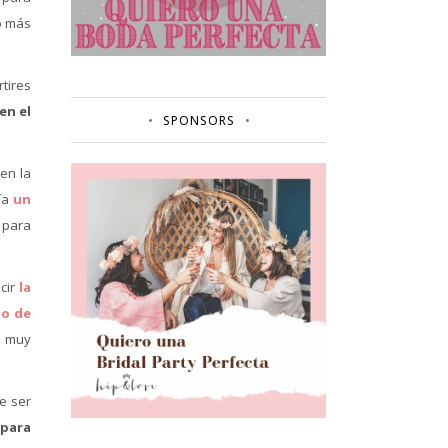
o más
rtires
en el
SPONSORS
en la
ría
un
 para
cir
la
lo de
y muy
e ser
 para