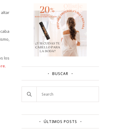
altar
uscaba
ismo,
os los
re.
BUSCAR
ÚLTIMOS POSTS