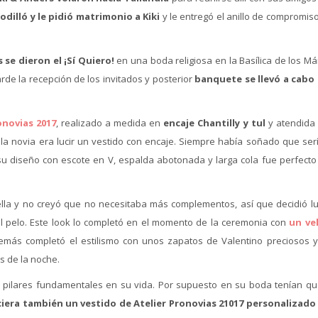
odilló y le pidió matrimonio a Kiki
y le entregó el anillo de compromis
 se dieron el ¡Sí Quiero!
en una boda religiosa en la Basílica de los Má
rde la recepción de los invitados y posterior
banquete se llevó a cabo 
onovias 2017
, realizado a medida en
encaje Chantilly y tul
y atendida 
e la novia era lucir un vestido con encaje. Siempre había soñado que se
u diseño con escote en V, espalda abotonada y larga cola fue perfecto
bella y no creyó que no necesitaba más complementos, así que decidió lu
el pelo. Este look lo completó en el momento de la ceremonia con
un ve
emás completó el estilismo con unos zapatos de Valentino preciosos 
s de la noche.
pilares fundamentales en su vida. Por supuesto en su boda tenían qu
iera también un vestido de Atelier Pronovias 21017 personalizado