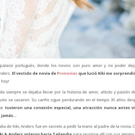
palacio portugués, donde los novios son puro amor y no poder dej
Anders.
El
vestido de novia de
Pronovias
que lució Kiki me sorprendi
e hoy!
a siempre se dejaba llevar por la historia de amor, afecto y pasión d
justo se casaron. Su cariño sigue perdurando en el tiempo 35 años des
gue
tuvieron una conexión especial, una atracción nunca antes vi
o jamás…
lia de Kiki, Anders fue en secreto a pedir la mano al padre de la novia. 
ki & Anders volaron hacia Tailandia
para reunirse allí con sus amigos