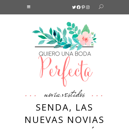
Twitter
Facebook
Pinterest
Instagram
novia
vestidos
,
SENDA, LAS
NUEVAS NOVIAS