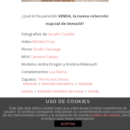
¿Qué te ha parecido
SENDA, la nueva colección
nupcial de Immaclé
?
Fotografías de
Serafin Castillo
Video
Monika Frias
Flores
Studio Sauvage
MUA
Carmina Camps
Modelos Andra Dragon y Kristina Malevych
Complementos
Lua Marta
Zapatos
The Forest Shoes
immacle
/
immacle barcelona
/
immacle
novias
/
immacle vestidos de novia
/
senda
immacle
/
senda vestidos de novia
/
vestido de
USO DE COOKIES
novia
/
vestidos de novia
/
vestidos de novia
Este sitio web utiliza cookies para que usted tenga la mejor experiencia de
usuario. Si continúa navegando está dando su consentimiento para la aceptaci
barcelona
de las mencionadas cookies y la aceptación de nuestra
política de cookies
, pinc
el enlace para mayor información.
ACEPTAR