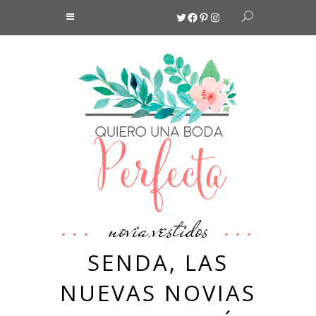
Twitter
Facebook
Pinterest
Instagram
novia
vestidos
,
SENDA, LAS
NUEVAS NOVIAS