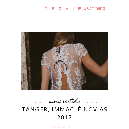
2 Comments
novia
vestidos
,
TÁNGER, IMMACLÉ NOVIAS
2017
MAR 28. 2017