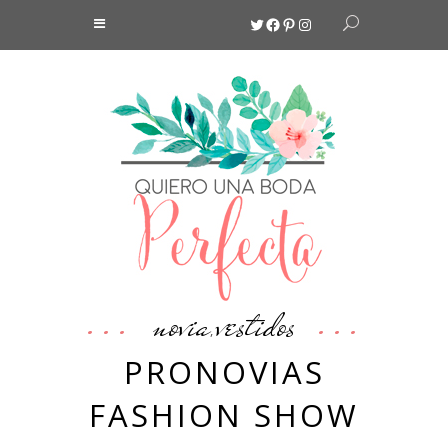
Twitter
Facebook
Pinterest
Instagram
novia
vestidos
,
PRONOVIAS
FASHION SHOW