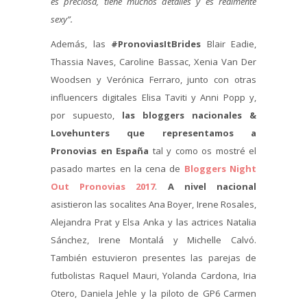
es preciosa, tiene muchos detalles y es realmente
sexy”.
Además, las
#PronoviasItBrides
Blair Eadie,
Thassia Naves, Caroline Bassac, Xenia Van Der
Woodsen y Verónica Ferraro, junto con otras
influencers digitales Elisa Taviti y Anni Popp y,
por supuesto,
las bloggers nacionales &
Lovehunters que representamos a
Pronovias en España
tal y como os mostré el
pasado martes en la cena de
Bloggers Night
Out Pronovias 2017
.
A nivel nacional
asistieron las socalites Ana Boyer, Irene Rosales,
Alejandra Prat y Elsa Anka y las actrices Natalia
Sánchez, Irene Montalá y Michelle Calvó.
También estuvieron presentes las parejas de
futbolistas Raquel Mauri, Yolanda Cardona, Iria
Otero, Daniela Jehle y la piloto de GP6 Carmen