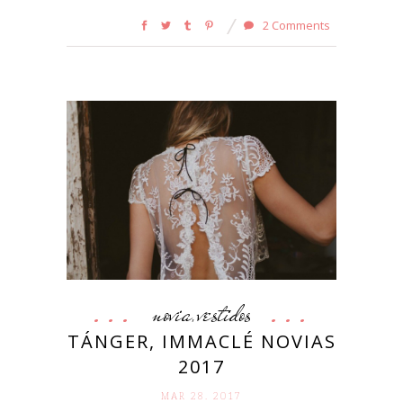
2 Comments
novia
vestidos
,
TÁNGER, IMMACLÉ NOVIAS
2017
MAR 28. 2017