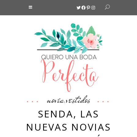
Twitter
Facebook
Pinterest
Instagram
novia
vestidos
,
SENDA, LAS
NUEVAS NOVIAS