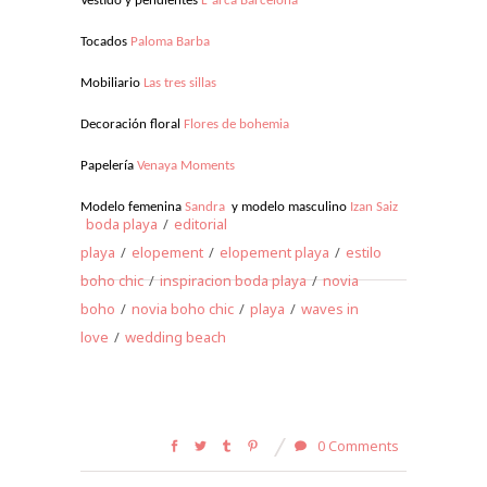
Vestido y pendientes
L’ arca Barcelona
Tocados
Paloma Barba
Mobiliario
Las tres sillas
Decoración floral
Flores de bohemia
Papelería
Venaya Moments
Modelo femenina
Sandra
y m
odelo masculino
Izan Saiz
boda playa
/
editorial
playa
/
elopement
/
elopement playa
/
estilo
boho chic
/
inspiracion boda playa
/
novia
boho
/
novia boho chic
/
playa
/
waves in
love
/
wedding beach
0 Comments