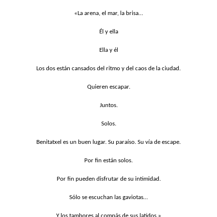
«La arena, el mar, la brisa…
Él y ella
Ella y él
Los dos están cansados del ritmo y del caos de la ciudad.
Quieren escapar.
Juntos.
Solos.
Benitatxel es un buen lugar. Su paraíso. Su vía de escape.
Por fin están solos.
Por fin pueden disfrutar de su intimidad.
Sólo se escuchan las gaviotas…
Y los tambores al compás de sus latidos.»