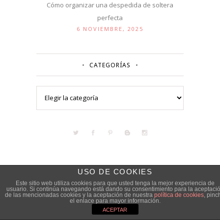
Cómo organizar una despedida de soltera
perfecta
6 NOVIEMBRE, 2025
CATEGORÍAS
Categorías
USO DE COOKIES
Este sitio web utiliza cookies para que usted tenga la mejor experiencia de
usuario. Si continúa navegando está dando su consentimiento para la aceptaci
de las mencionadas cookies y la aceptación de nuestra
política de cookies
, pinc
el enlace para mayor información.
ACEPTAR