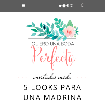
Twitter
Facebook
Pinterest
Instagram
invitadas
moda
,
5 LOOKS PARA
UNA MADRINA