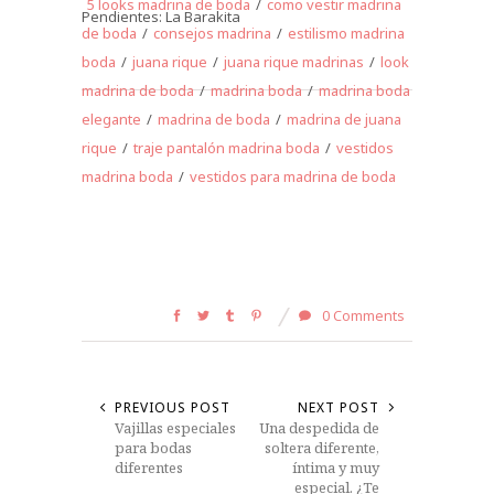
5 looks madrina de boda
/
como vestir madrina
Pendientes: La Barakita
de boda
/
consejos madrina
/
estilismo madrina
boda
/
juana rique
/
juana rique madrinas
/
look
madrina de boda
/
madrina boda
/
madrina boda
elegante
/
madrina de boda
/
madrina de juana
rique
/
traje pantalón madrina boda
/
vestidos
madrina boda
/
vestidos para madrina de boda
0 Comments
PREVIOUS POST
NEXT POST
Vajillas especiales
Una despedida de
para bodas
soltera diferente,
diferentes
íntima y muy
especial. ¿Te