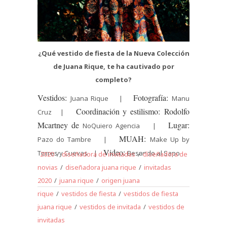
¿Qué vestido de fiesta de la Nueva Colección
de Juana Rique, te ha cautivado por
completo?
Vestidos:
Fotografía:
Juana Rique |
Manu
Coordinación y estilismo: Rodolfo
Cruz |
Mcartney de
Lugar:
NoQuiero Agencia |
MUAH:
Pazo do Tambre |
Make Up by
Video:
Torres y Cuevas |
Besando al Sapo
2020
/
diseñadora de invitadas
/
diseñadora de
novias
/
diseñadora juana rique
/
invitadas
2020
/
juana rique
/
origen juana
rique
/
vestidos de fiesta
/
vestidos de fiesta
juana rique
/
vestidos de invitada
/
vestidos de
invitadas