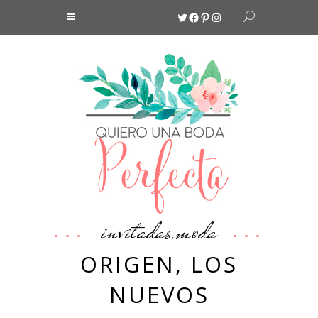
Twitter
Facebook
Pinterest
Instagram
invitadas
moda
,
ORIGEN, LOS
NUEVOS