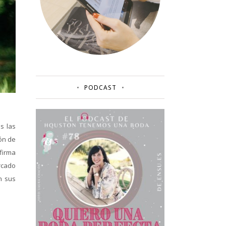
PODCAST
s las
ión de
firma
rcado
n sus