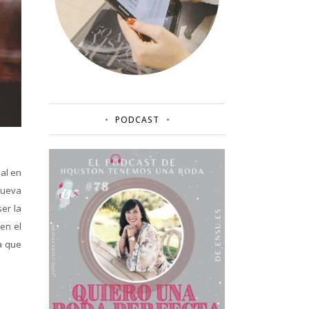
PODCAST
ial en
 Nueva
er la
en el
a que