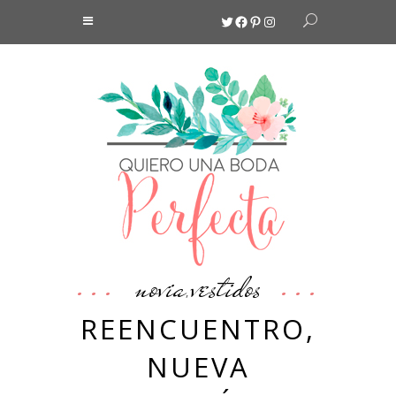
Twitter
Facebook
Pinterest
Instagram
novia
vestidos
,
REENCUENTRO,
NUEVA