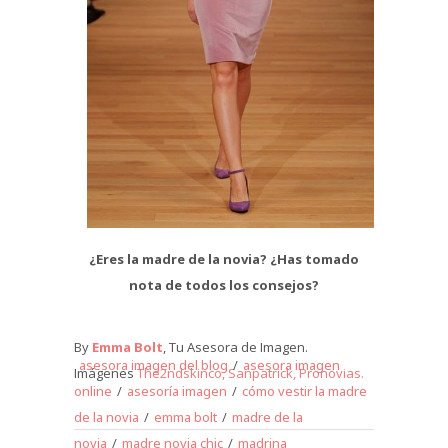
¿Eres la madre de la novia? ¿Has tomado
nota de todos los consejos?
By
Emma Bolt
, Tu Asesora de Imagen.
asesora imagen del blog
/
asesora imagen
Imágenes
The2ndskinco,
Sanpatrick,
Pronovias.
online
/
asesoría imagen
/
cómo vestir la madre
de la novia
/
emma bolt
/
madre de la
novia
/
madre novia chic
/
madrina