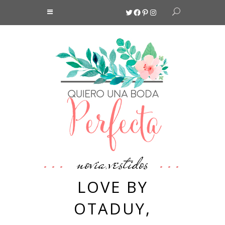
Twitter
Facebook
Pinterest
Instagram
novia
vestidos
,
LOVE BY
OTADUY,