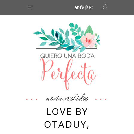
Twitter
Facebook
Pinterest
Instagram
novia
vestidos
,
LOVE BY
OTADUY,