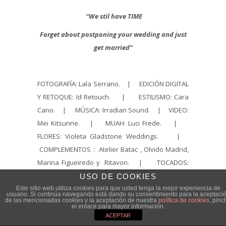
“We stil have TIME
Forget about postponing your wedding
and just
get married”
FOTOGRAFÍA: Lala Serrano. | EDICIÓN DIGITAL
Y RETOQUE: Id Retouch. | ESTILISMO: Cara
Cano. | MÚSICA: Irradian Sound. | VIDEO:
Mei Kitsunne. | MUAH: Luci Frede. |
FLORES: Violeta Gladstone Weddings. |
COMPLEMENTOS : Atelier Batac , Olvido Madrid,
Marina Figueiredo y Ritavon. | TOCADOS:
Jordina Bravo. | MODELOS:
USO DE COOKIES
@nekrasova_evgenia y @diego.carrascoo.
Este sitio web utiliza cookies para que usted tenga la mejor experiencia de
bodas covid
/
bodas covid19
/
comprar vestidos
usuario. Si continúa navegando está dando su consentimiento para la aceptaci
de las mencionadas cookies y la aceptación de nuestra
política de cookies
, pinc
de novia por internet
/
in-time l' arca
el enlace para mayor información.
barcelona
/
l' arca
/
l' arca barcelona
/
novia
ACEPTAR