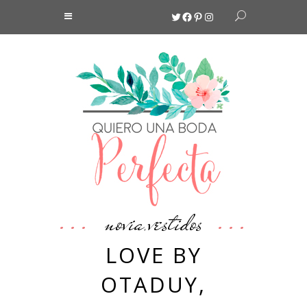
Twitter
Facebook
Pinterest
Instagram
novia
vestidos
,
LOVE BY
OTADUY,