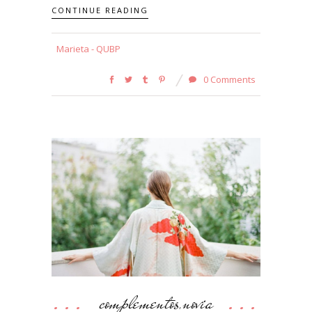
CONTINUE READING
Marieta - QUBP
0 Comments
complementos
novia
,