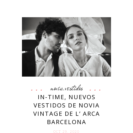
novia
vestidos
,
IN-TIME, NUEVOS
VESTIDOS DE NOVIA
VINTAGE DE L’ ARCA
BARCELONA
OCT 29. 2020