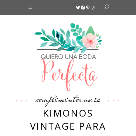
Twitter
Facebook
Pinterest
Instagram
complementos
novia
,
KIMONOS
VINTAGE PARA