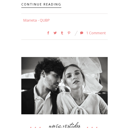
CONTINUE READING
Marieta - QUBP
1 Comment
novia
vestidos
,