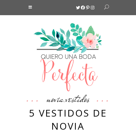
Twitter
Facebook
Pinterest
Instagram
novia
vestidos
,
5 VESTIDOS DE
NOVIA