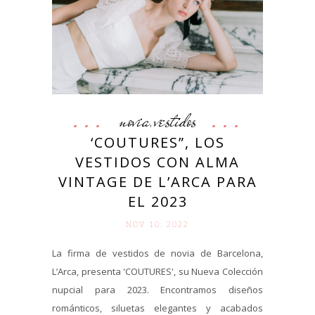
novia
vestidos
,
‘COUTURES”, LOS
VESTIDOS CON ALMA
VINTAGE DE L’ARCA PARA
EL 2023
NOV 10. 2022
La firma de vestidos de novia de Barcelona,
L’Arca, presenta 'COUTURES', su Nueva Colección
nupcial para 2023. Encontramos diseños
románticos, siluetas elegantes y acabados