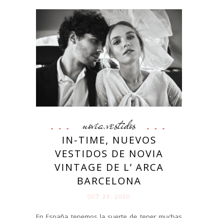
novia
vestidos
,
IN-TIME, NUEVOS
VESTIDOS DE NOVIA
VINTAGE DE L’ ARCA
BARCELONA
OCT 29. 2020
En España tenemos la suerte de tener muchas