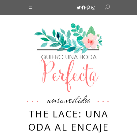
Twitter
Facebook
Pinterest
Instagram
novia
vestidos
,
THE LACE: UNA
ODA AL ENCAJE